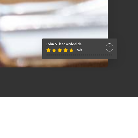
John V. beoordeelde
5/5
du 8ᵉ arrondissement de Paris.